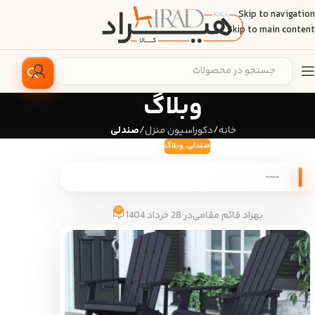
Skip to navigation
Skip to main content
وبلاگ
خانه
/
دکوراسیون منزل
/
صندلی
صندلی
,
وبلاگ
بهترین نوع صندلی راک
0
بهزاد قائم مقامی
در 28 خرداد 1404