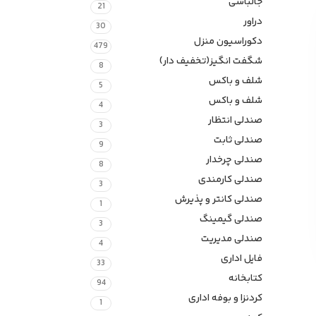
جالباسی
21
دراور
30
دکوراسیون منزل
479
شگفت انگیز(تخفیف دار)
8
شلف و باکس
5
شلف و باکس
4
صندلی انتظار
3
صندلی ثابت
9
صندلی چرخدار
8
صندلی کارمندی
3
صندلی کانتر و پذیرش
1
صندلی گیمینگ
3
صندلی مدیریت
4
فایل اداری
33
کتابخانه
94
کردنزا و بوفه اداری
1