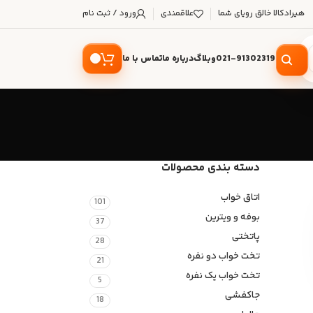
هیرادکالا خالق رویای شما
علاقمندی
ورود / ثبت نام
021-91302319
وبلاگ
درباره ما
تماس با ما
دسته‌ بندی محصولات
اتاق خواب
101
بوفه و ویترین
37
پاتختی
28
تخت خواب دو نفره
21
تخت خواب یک نفره
5
جاکفشی
18