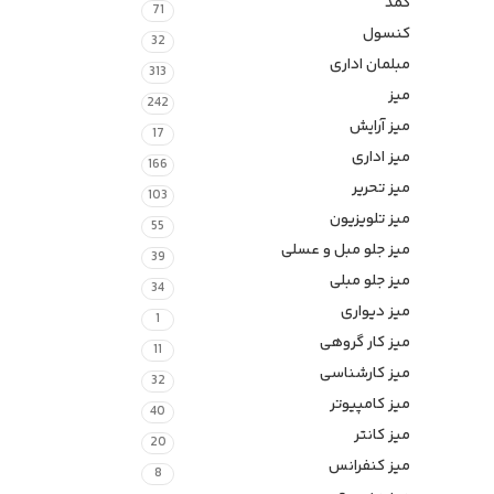
کمد
71
کنسول
32
مبلمان اداری
313
میز
242
میز آرایش
17
میز اداری
166
میز تحریر
103
میز تلویزیون
55
میز جلو مبل و عسلی
39
میز جلو مبلی
34
میز دیواری
1
میز کار گروهی
11
میز کارشناسی
32
میز کامپیوتر
40
میز کانتر
20
میز کنفرانس
8