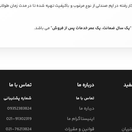
کار رفته در ایم صندلی از نوع مرغوب و باکیفیت تهیه شده تا در مدت زمان طولا
“
یک سال ضمانت، یک عمر خدمات پس از فروش
” می باشد.
فید
درباره ما
تماس با ما
تماس با ما
شماره پشتیبانی
درباره ما
09352383824
اینیستاگرام ما
021-91302319
ریان
قوانین و مقررات
021-76213824