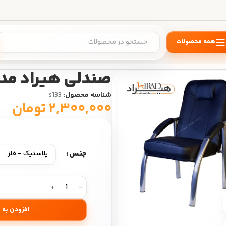
همه محصولات
لی انتظار
/
صندلی هیراد مدل S133
صندلی هیراد مدل 33
شناسه محصول:
s133
۲,۳۰۰,۰۰۰
تومان
جنس
360 product view
افزودن به 