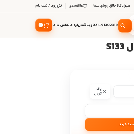
هیرادکالا خالق رویای شما
علاقمندی
ورود / ثبت نام
021-91302319
وبلاگ
درباره ما
تماس با ما
S1
پاک
کردن
سبد خرید