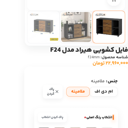
فایل کشویی هیراد مدل F24
شناسه محصول:
f24mm
۲۲,۹۶۰,۰۰۰
تومان
جنس
ملامینه
پاک
ام دی اف
ملامینه
کردن
انتخاب رنگ اصلی
*
پاک کردن انتخاب