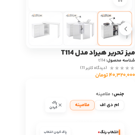
میز تحریر هیراد مدل T114
شناسه محصول:
t114
(دیدگاه کاربر
11
)
۴۰,۳۲۰,۰۰۰
تومان
جنس
ملامینه
پاک
ام دی اف
ملامینه
کردن
انتخاب رنگ
*
پاک کردن انتخاب