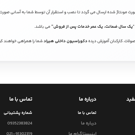
 مونتاژ شده ارسال می گردد تا نصب و استقرار آن توسط شما به آسانی صورت 
“
یک سال ضمانت، یک عمر خدمات پس از فروش”
می باشد.
ولات، کارکنان آموزش دیده
دکوراسیون داخلی هیراد
شما را همراهی خواهند کر
فید
درباره ما
تماس با ما
تماس با ما
شماره پشتیبانی
درباره ما
09352383824
اینیستاگرام ما
021-91302319