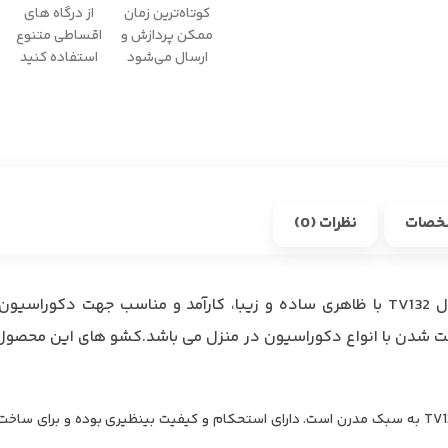
کوتاه‌ترین زمان
از درگاه های
ممکن پردازش و
اقساطی متنوع
ارسال می‌شود
استفاده کنید
خصات
نظرات (0)
میز تلویزیون هیراد مدل TV132 با ظاهری ساده و زیبا، کارآمد و مناسب جهت دک
ت شدن با انواع دکوراسیون در منزل می باشد.کشو های این محصول، ع
میز تلویزیون هیراد مدل TV132 به سبک مدرن است. دارای استحکام و کیفیت بینظیری بوده و برای