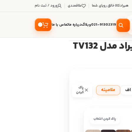
هیرادکالا خالق رویای شما
علاقمندی
ورود / ثبت نام
021-91302319
وبلاگ
درباره ما
تماس با ما
مدل TV132
پاک
اف
ملامینه
کردن
پاک کردن انتخاب