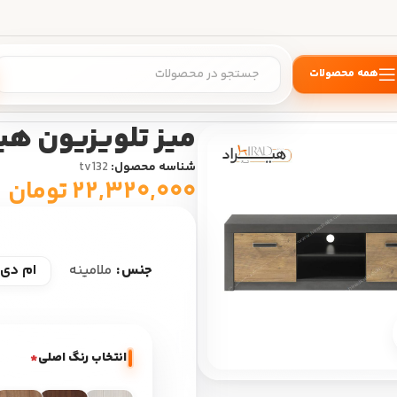
همه محصولات
یزیون
/
میز تلویزیون هیراد مدل TV132
میز تلویزیون هیراد 
شناسه محصول:
tv132
۲۲,۳۲۰,۰۰۰
تومان
ام دی 
جنس
ملامینه
بزرگ نمایی
انتخاب رنگ اصلی
*