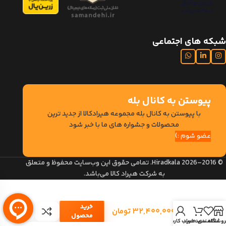
شبکه های اجتماعی
پیوستن به کانال بله
با پیوستن به کانال بله مجموعه هیرادکالا از جدید ترین
محصولات و جشواره های ما با خبر شود
عضو شوم :)
© 2016–2026 Hiradkala. تمامی حقوق این وب‌سایت محفوظ و متعلق
به شرکت هیراد کالا می‌باشد.
میز
کانتر
خرید
۳۲,۴۰۰,۰۰۰
تومان
هیراد
محصول
مدل
وشگاه
علاقمندی
سبد خرید
حساب کاربری