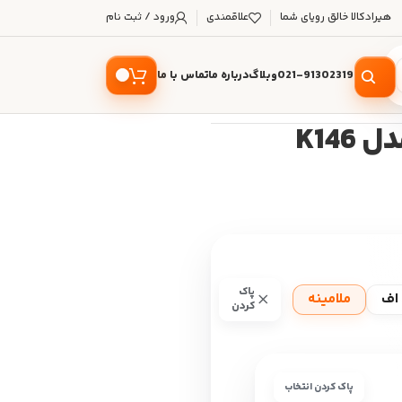
هیرادکالا خالق رویای شما
علاقمندی
ورود / ثبت نام
021-91302319
وبلاگ
درباره ما
تماس با ما
K146
پاک
اف
ملامینه
کردن
پاک کردن انتخاب