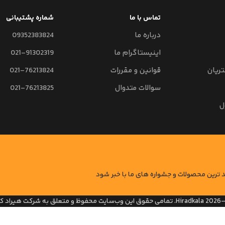
تماس با ما
شماره پشتیبانی
درباره ما
09352383824
اینیستاگرام ما
021-91302319
ریان
قوانین و مقررات
021-76213824
سوالات متدوال
021-76213825
ل
ید ترین محصولات و جشواره های ما با خبر شود