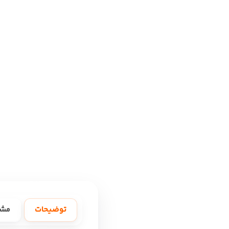
توضیحات
مش