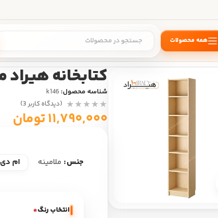
همه محصولات
خانه
/
کتابخانه هیراد مدل K146
کتابخانه هیراد مدل 
شناسه محصول:
k146
(دیدگاه کاربر
3
)
۱۱,۷۹۰,۰۰۰
تومان
ام دی 
جنس
ملامینه
بزرگ نمایی
انتخاب رنگ
*