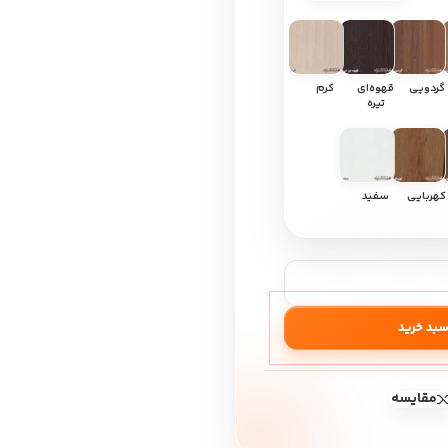
گردویی
قهوه‌ای
کرم
تیره
کهربایی
سفید
سبد خرید
مقایسه