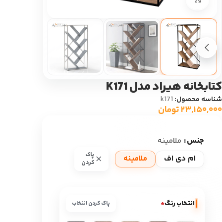
کتابخانه هیراد مدل K171
شناسه محصول:
k171
۲۳,۱۵۰,۰۰۰
تومان
جنس
ملامینه
پاک
ام دی اف
ملامینه
کردن
انتخاب رنگ
*
پاک کردن انتخاب