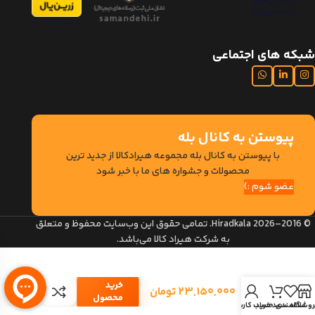
شبکه های اجتماعی
پیوستن به کانال بله
با پیوستن به کانال بله مجموعه هیرادکالا از جدید ترین
محصولات و جشواره های ما با خبر شود
عضو شوم :)
© 2016–2026 Hiradkala. تمامی حقوق این وب‌سایت محفوظ و متعلق
به شرکت هیراد کالا می‌باشد.
کتابخانه
هیراد
خرید
۲۳,۱۵۰,۰۰۰
تومان
مدل
محصول
وشگاه
علاقمندی
سبد خرید
حساب کاربری
K171