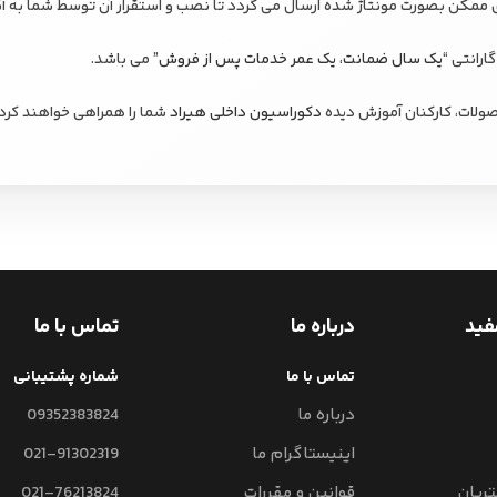
یک سال ضمانت، یک عمر خدمات پس از فروش
” می باشد.
ولات، کارکنان آموزش دیده
دکوراسیون داخلی هیراد
شما را همراهی خواهند کرد.
فید
درباره ما
تماس با ما
تماس با ما
شماره پشتیبانی
درباره ما
09352383824
اینیستاگرام ما
021-91302319
ریان
قوانین و مقررات
021-76213824