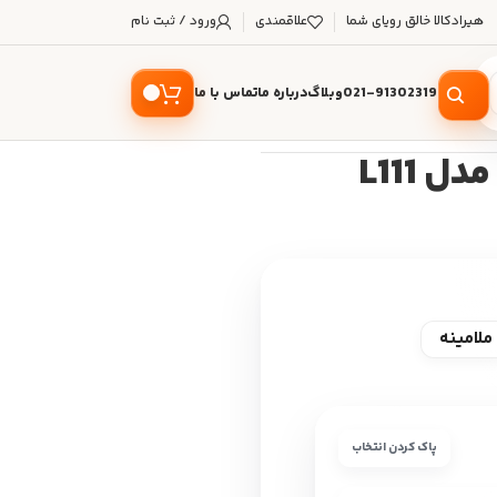
هیرادکالا خالق رویای شما
علاقمندی
ورود / ثبت نام
021-91302319
وبلاگ
درباره ما
تماس با ما
 L111
ملامینه
پاک کردن انتخاب