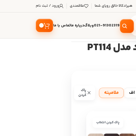
هیرادکالا خالق رویای شما
علاقمندی
ورود / ثبت نام
021-91302319
وبلاگ
درباره ما
تماس با ما
 PT114
پاک
اف
ملامینه
کردن
پاک کردن انتخاب